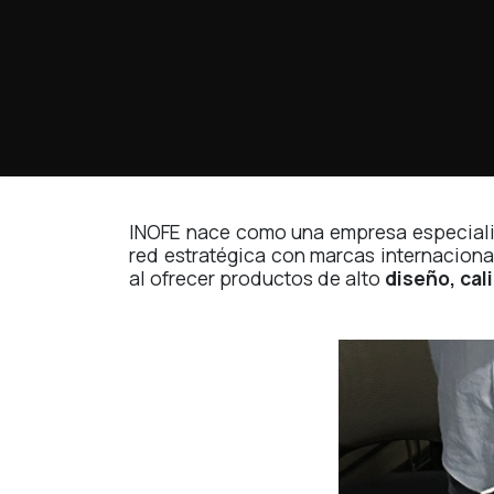
Ir al contenido
Home
Marcas
Proyectos
Tienda
INOFE nace como una empresa especial
red estratégica con marcas internacional
al ofrecer productos de alto
diseño, cal