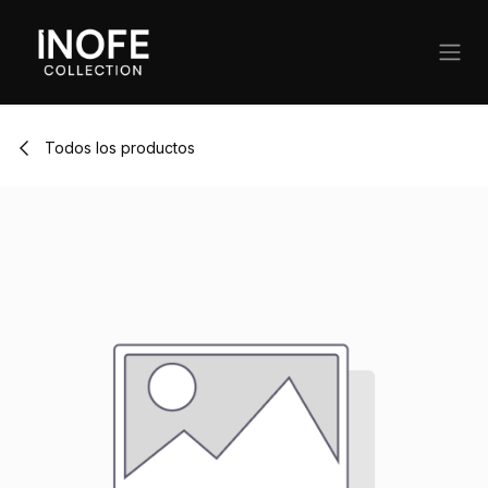
Ir al contenido
Todos los productos