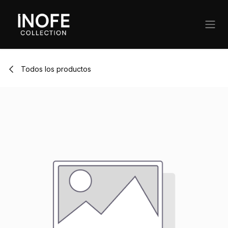
Ir al contenido
Todos los productos