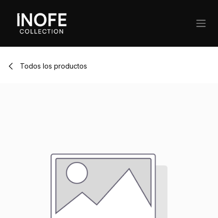
Ir al contenido
Todos los productos