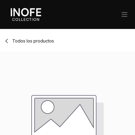
Ir al contenido
Todos los productos