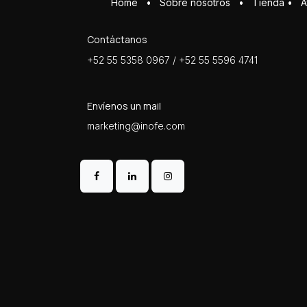
Home
•
Sobre ​n​osotros
•
Tienda
•
A
Contáctanos
+52 55 5358 0967 / +52 55 5596 4741
Envíenos un mail
marketing@inofe.com