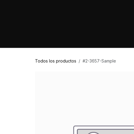
Ir al contenido
Home
Marcas
Proyectos
Tienda
Todos los productos
#2-3657-Sample