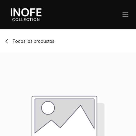
Ir al contenido
Todos los productos