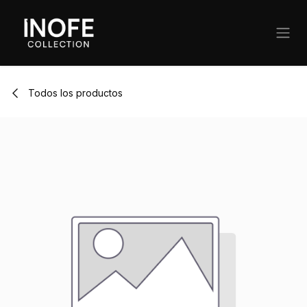
Ir al contenido
Todos los productos