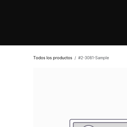
Ir al contenido
Home
Marcas
Proyectos
Tienda
Todos los productos
#2-3081-Sample