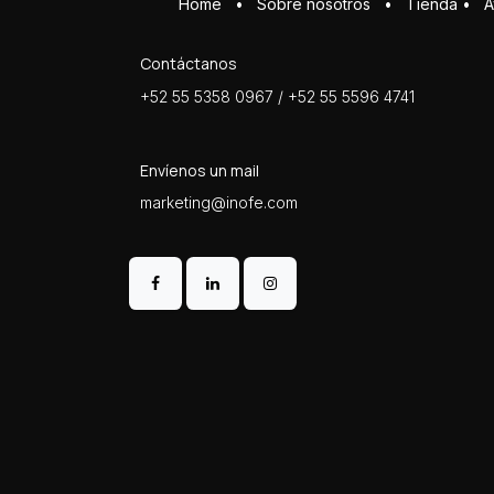
Home
•
Sobre ​n​osotros
•
Tienda
•
A
Contáctanos
+52 55 5358 0967 / +52 55 5596 4741
Envíenos un mail
marketing@inofe.com