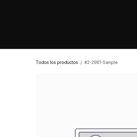
Ir al contenido
Home
Marcas
Proyectos
Tienda
Todos los productos
#2-2981-Sample