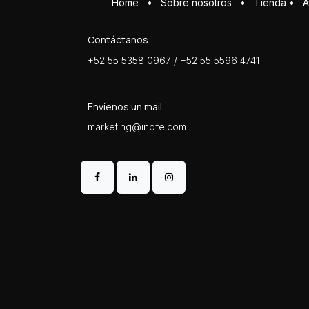
Home
•
Sobre ​n​osotros
•
Tienda
•
A
Contáctanos
+52 55 5358 0967 / +52 55 5596 4741
Envíenos un mail
marketing@inofe.com