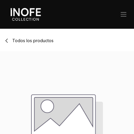
Ir al contenido
Todos los productos