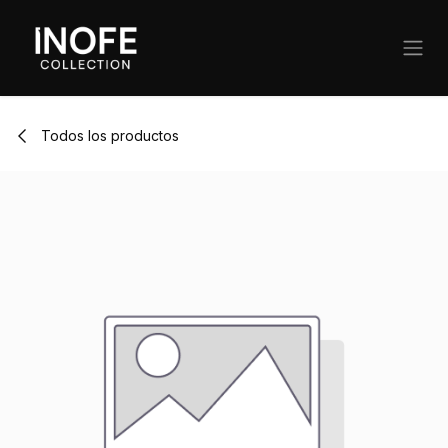
Ir al contenido
Todos los productos