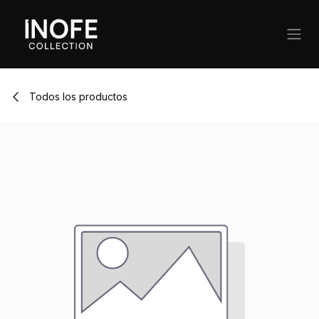
Ir al contenido
Todos los productos