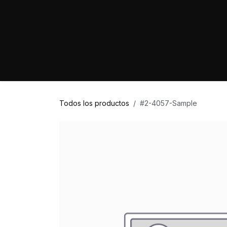
Ir al contenido
Home
Marcas
Proyectos
Tienda
Todos los productos
#2-4057-Sample