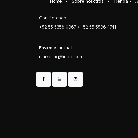
Home
•
Sobre ​n​osotros
•
Tienda
•
A
Contáctanos
+52 55 5358 0967 / +52 55 5596 4741
Envíenos un mail
marketing@inofe.com