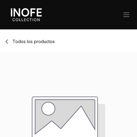
Ir al contenido
Todos los productos