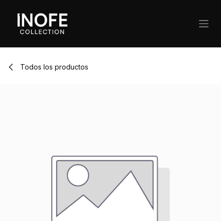
Ir al contenido
Todos los productos