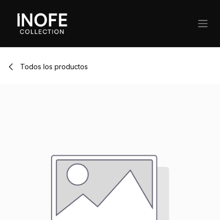
Ir al contenido
Todos los productos