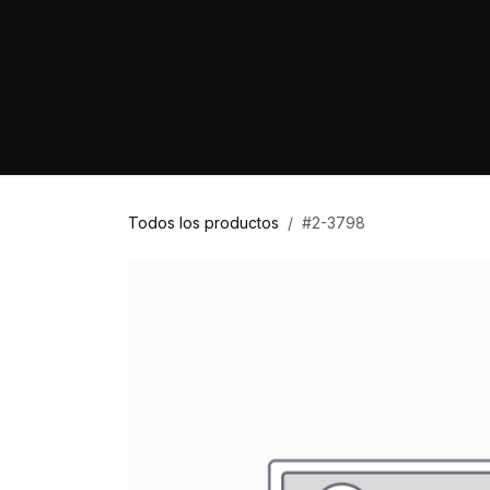
Ir al contenido
Home
Marcas
Proyectos
Tienda
Todos los productos
#2-3798