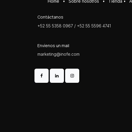
Home
•
Sobre ​n​osotros
•
Tienda
•
A
Contáctanos
+52 55 5358 0967 / +52 55 5596 4741
Envíenos un mail
marketing@inofe.com