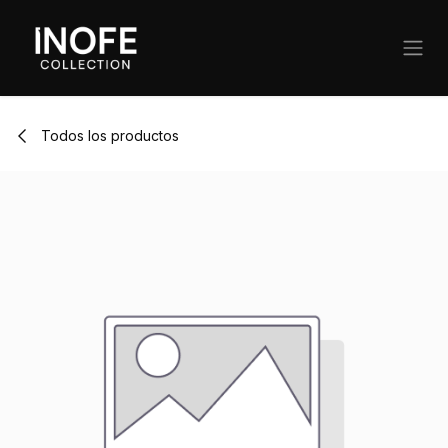
Ir al contenido
Todos los productos