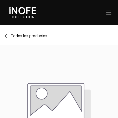
Ir al contenido
Todos los productos