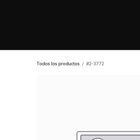
Ir al contenido
Home
Marcas
Proyectos
Tienda
Todos los productos
#2-3772