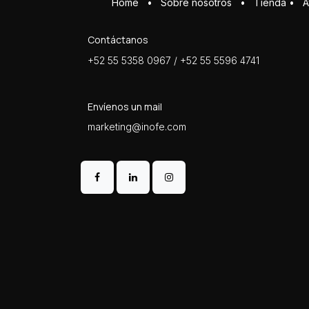
Home
•
Sobre ​n​osotros
•
Tienda
•
A
Contáctanos
+52 55 5358 0967 / +52 55 5596 4741
Envíenos un mail
marketing@inofe.com