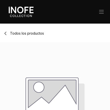
Ir al contenido
Todos los productos