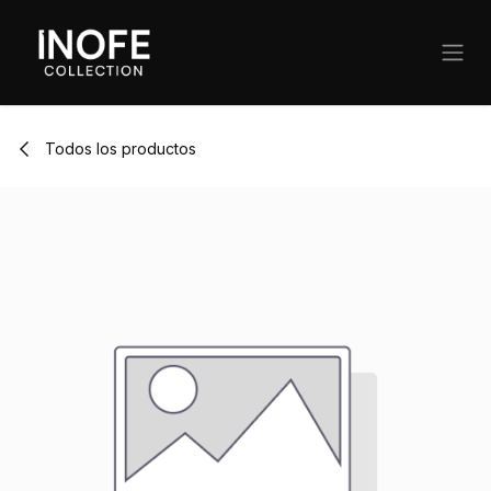
Ir al contenido
Todos los productos