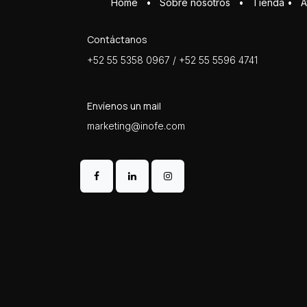
Home
•
Sobre ​n​osotros
•
Tienda
•
A
Contáctanos
+52 55 5358 0967 / +52 55 5596 4741
Envíenos un mail
marketing@inofe.com