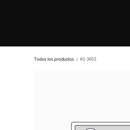
Ir al contenido
Home
Marcas
Proyectos
Tienda
Todos los productos
#2-3653