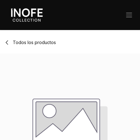
Ir al contenido
Todos los productos