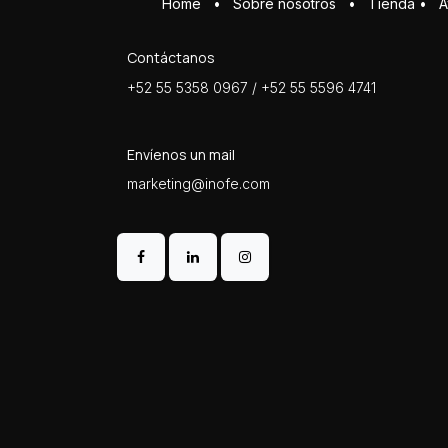
Home
•
Sobre ​n​osotros
•
Tienda
•
A
Contáctanos
+52 55 5358 0967 / +52 55 5596 4741
Envíenos un mail
marketing@inofe.com