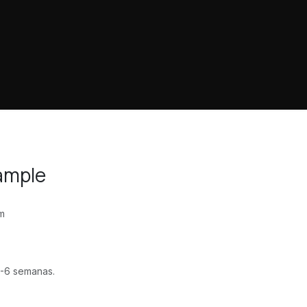
ample
m
-6 semanas.