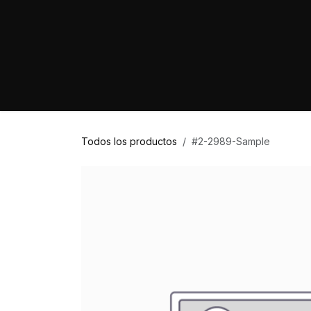
Ir al contenido
Home
Marcas
Proyectos
Tienda
Todos los productos
#2-2989-Sample