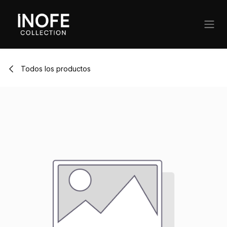
Ir al contenido
Todos los productos