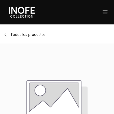
Ir al contenido
Todos los productos