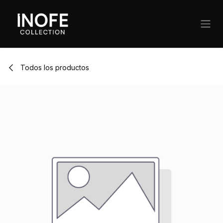
Ir al contenido
Todos los productos