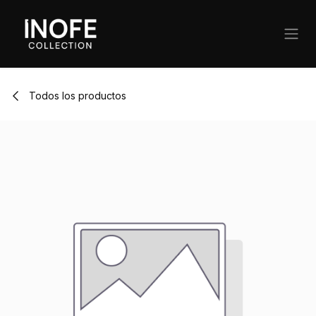
Ir al contenido
Todos los productos