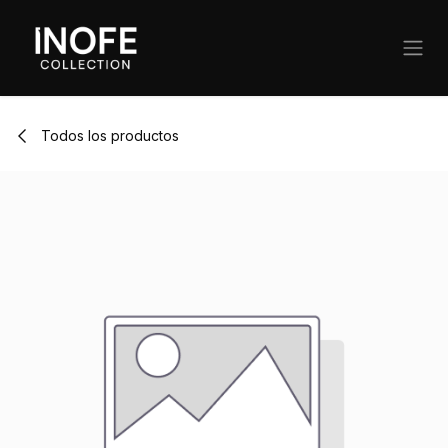
Ir al contenido
Todos los productos