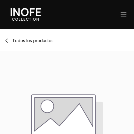
Ir al contenido
Todos los productos