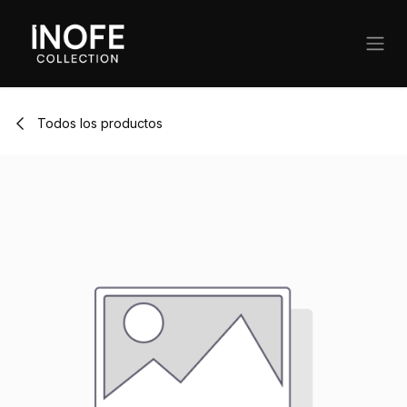
Ir al contenido
Todos los productos